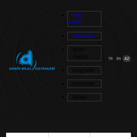
Ana
səhifə
Məhsullar
Bizim
haqda
TR
EN
AZ
Kəşf edin
İstinadlar
Əlaqə