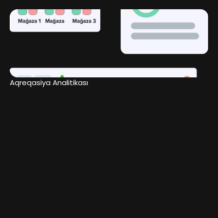
Aqreqasiya Analitikası