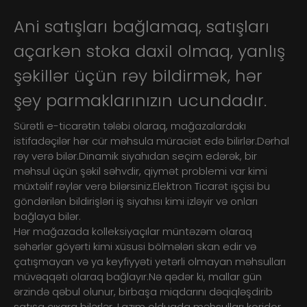
Ani satışları bağlamaq, satışları
açarkən stoka daxil olmaq, yanlış
şəkillər üçün rəy bildirmək, hər
şey parmaklarınızın ucundadır.
Sürətli e-ticarətin tələbi olaraq, mağazalardakı
istifadəçilər hər cür məhsula müraciət edə bilirlər.Dərhal
rəy verə bilər.Dinamik siyahıdan seçim edərək, bir
məhsul üçün şəkil səhvdir, qiymət problemi var kimi
müxtəlif rəylər verə bilərsiniz.Elektron Ticarət işçisi bu
göndərilən bildirişləri iş siyahısı kimi izləyir və onları
bağlaya bilər.
Hər mağazada kolleksiyaçılar müntəzəm olaraq
səhərlər göyərti kimi xüsusi bölmələri skan edir və
çatışmayan və ya keyfiyyəti yetərli olmayan məhsulları
müvəqqəti olaraq bağlayır.Nə qədər ki, mallar gün
ərzində qəbul olunur, birbaşa miqdarını dəqiqləşdirib
satışa çıxara bilərlər. Lazım olduqda məhsulları koridor