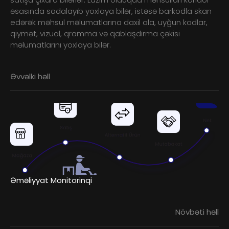
əsasında sadalayıb yoxlaya bilər, istəsə barkodla skan
edərək məhsul məlumatlarına daxil ola, uyğun kodlar,
qiymət, vizual, qramma və qablaşdırma çəkisi
məlumatlarını yoxlaya bilər.
Əvvəlki həll
Əməliyyat Monitorinqi
Növbəti həll