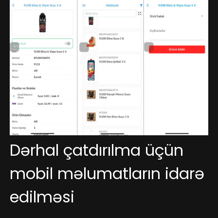
Dərhal çatdırılma üçün
mobil məlumatların idarə
edilməsi