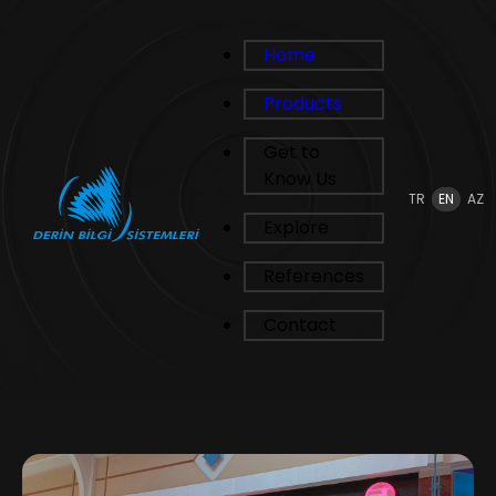
Home
Products
Get to
Know Us
TR
EN
AZ
Explore
References
Contact