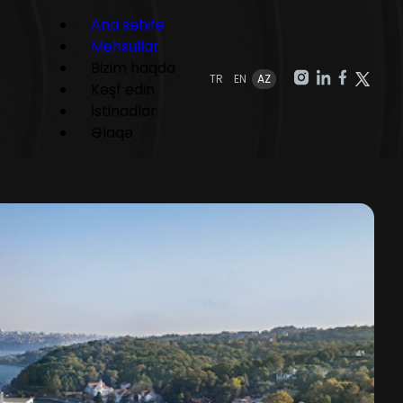
Ana səhifə
Məhsullar
Bizim haqda
TR
EN
AZ
Kəşf edin
İstinadlar
Əlaqə